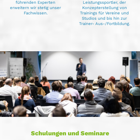
führenden Experten
Leistungssportler, der
erweitern wir stetig unser
Konzepterstellung von
Fachwissen.
Trainings für Vereine und
Studios und bis hin zur
Trainer- Aus-/Fortbildung.
Schulungen und Seminare